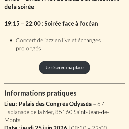
de la soirée
19:15 – 22:00 : Soirée face à l’océan
Concert de jazz en live et échanges
prolongés
Je réserve ma place
Informations pratiques
Lieu :
Palais des Congrès Odysséa
– 67
Esplanade de la Mer, 85160 Saint-Jean-de-
Monts
Date : jeudi 25 juin 2026
|
08:30 – 22:00