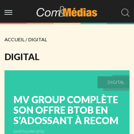
ACCUEIL
/
DIGITAL
DIGITAL
DIGITAL
MV GROUP COMPLÈTE
SON OFFRE BTOB EN
S’ADOSSANT À RECOM
lundi 06 juillet 2026