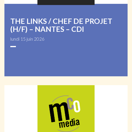
THE LINKS / CHEF DE PROJET
(H/F) – NANTES – CDI
lundi 15 juin 2026