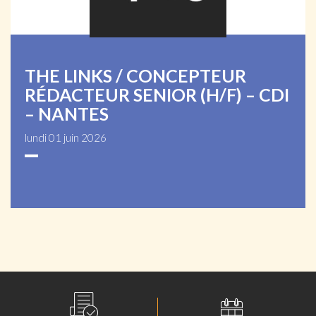
THE LINKS / CONCEPTEUR
RÉDACTEUR SENIOR (H/F) – CDI
– NANTES
lundi 01 juin 2026