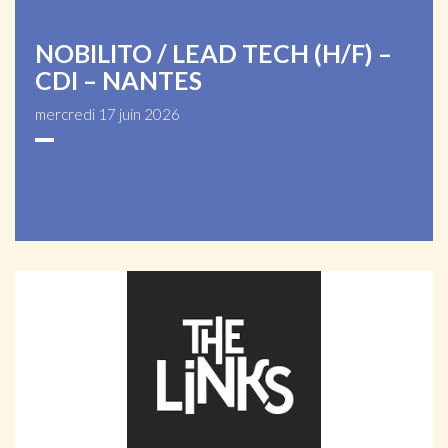
NOBILITO / LEAD TECH (H/F) –
CDI – NANTES
mercredi 17 juin 2026