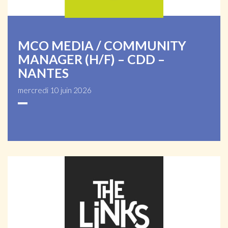
MCO MEDIA / COMMUNITY
MANAGER (H/F) – CDD –
NANTES
mercredi 10 juin 2026