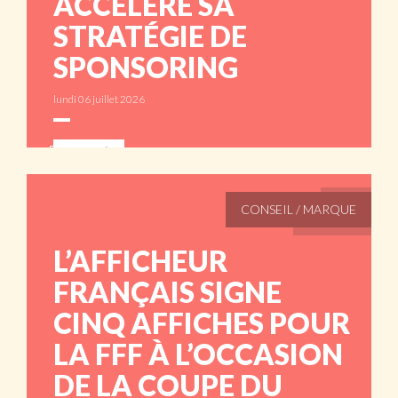
ACCÉLÈRE SA
STRATÉGIE DE
SPONSORING
lundi 06 juillet 2026
ABONNÉS
CONSEIL / MARQUE
L’AFFICHEUR
FRANÇAIS SIGNE
CINQ AFFICHES POUR
LA FFF À L’OCCASION
DE LA COUPE DU