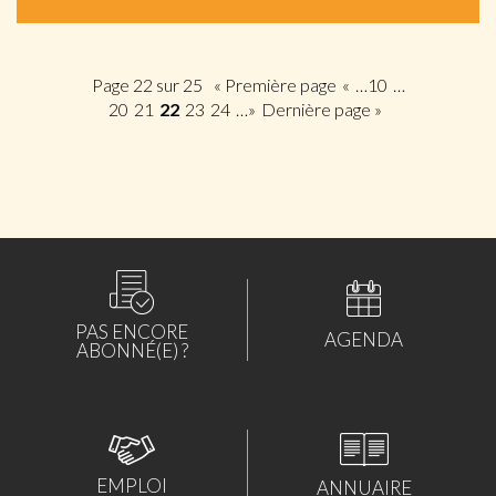
Page 22 sur 25
« Première page
«
…
10
…
20
21
22
23
24
…
»
Dernière page »
PAS ENCORE
AGENDA
ABONNÉ(E) ?
EMPLOI
ANNUAIRE