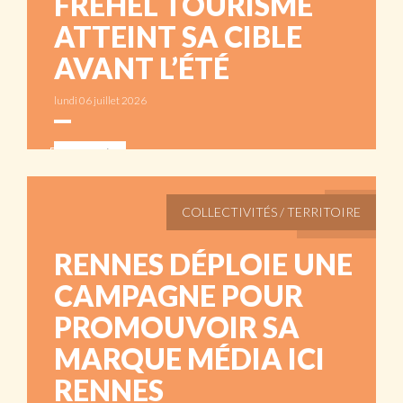
FRÉHEL TOURISME
ATTEINT SA CIBLE
AVANT L’ÉTÉ
lundi 06 juillet 2026
ABONNÉS
COLLECTIVITÉS / TERRITOIRE
RENNES DÉPLOIE UNE
CAMPAGNE POUR
PROMOUVOIR SA
MARQUE MÉDIA ICI
RENNES