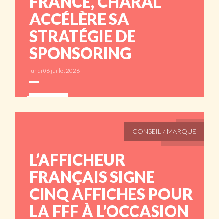
FRANCE, CHARAL
ACCÉLÈRE SA
STRATÉGIE DE
SPONSORING
lundi 06 juillet 2026
ABONNÉS
CONSEIL / MARQUE
L’AFFICHEUR
FRANÇAIS SIGNE
CINQ AFFICHES POUR
LA FFF À L’OCCASION