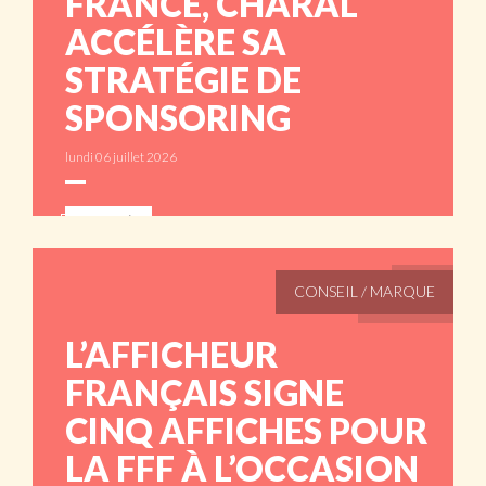
FRANCE, CHARAL
ACCÉLÈRE SA
STRATÉGIE DE
SPONSORING
lundi 06 juillet 2026
ABONNÉS
CONSEIL / MARQUE
L’AFFICHEUR
FRANÇAIS SIGNE
CINQ AFFICHES POUR
LA FFF À L’OCCASION