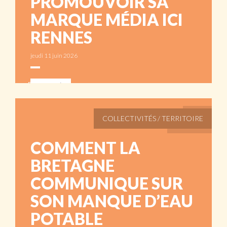
PROMOUVOIR SA
MARQUE MÉDIA ICI
RENNES
jeudi 11 juin 2026
ABONNÉS
COLLECTIVITÉS / TERRITOIRE
COMMENT LA
BRETAGNE
COMMUNIQUE SUR
SON MANQUE D’EAU
POTABLE