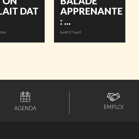
I ON
BALADE
LAIT DAT
APPRENANTE
: ...
 mai
lundi 27 avril
EMPLOI
AGENDA