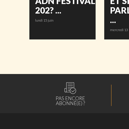
ADN FESTIVAL
ET S
202? ...
PAR
...
lundi 15 juin
mercredi 13
PAS ENCORE
ABONNÉ(E) ?