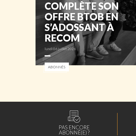
COMPLÈTE SON
OFFRE BTOB EN
S’ADOSSANT À
RECOM
lundi 06 juillet 2026
ABONNÉS
PAS ENCORE
ABONNÉ(E) ?