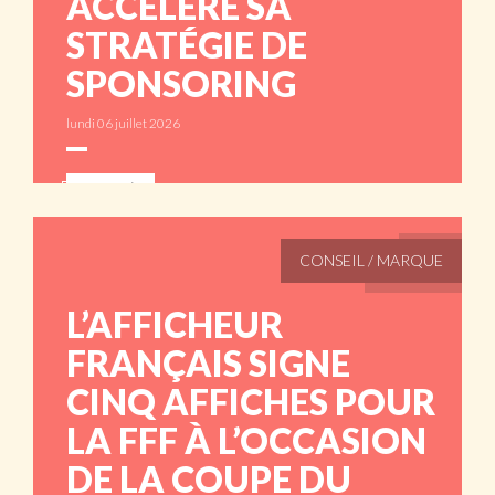
ACCÉLÈRE SA
STRATÉGIE DE
SPONSORING
lundi 06 juillet 2026
ABONNÉS
CONSEIL / MARQUE
L’AFFICHEUR
FRANÇAIS SIGNE
CINQ AFFICHES POUR
LA FFF À L’OCCASION
DE LA COUPE DU