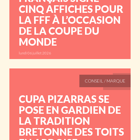
CINQ AFFICHES POUR
LA FFF À L’OCCASION
DE LA COUPE DU
MONDE
lundi 06 juillet 2026
ABONNÉS
CONSEIL / MARQUE
CUPA PIZARRAS SE
POSE EN GARDIEN DE
LA TRADITION
BRETONNE DES TOITS