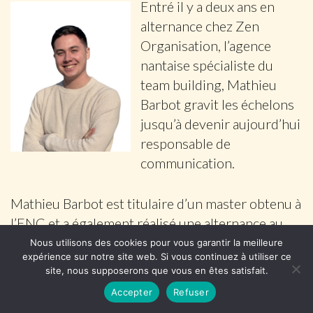
Entré il y a deux ans en
alternance chez Zen
Organisation, l’agence
nantaise spécialiste du
team building, Mathieu
Barbot gravit les échelons
jusqu’à devenir aujourd’hui
responsable de
communication.
Mathieu Barbot est titulaire d’un master obtenu à
l’ENC et a également réalisé une alternance au
sein des Compagnons du Tour de France en tant
Nous utilisons des cookies pour vous garantir la meilleure
expérience sur notre site web. Si vous continuez à utiliser ce
que chargé de communication.
site, nous supposerons que vous en êtes satisfait.
Accepter
Refuser
Salomé Le Barbier est nommée